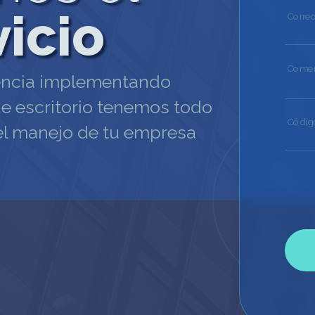
vicio
Corre
Comen
encia implementando
de escritorio tenemos todo
Códig
 el manejo de tu empresa