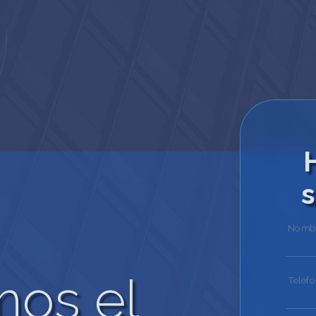
s
Nombr
mos el
Teléf