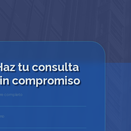
Haz tu consulta
in compromiso
e completo
ono